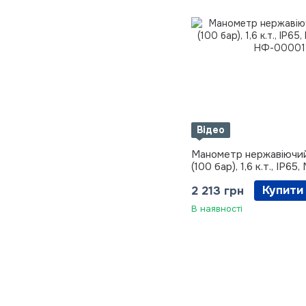
Відео
Манометр нержавіючий
(100 бар), 1,6 к.т., IP6
Купити
2 213 грн
В наявності