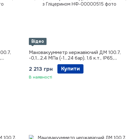
Відео
00.7,
Мановакуумметр нержавіючий ДМ 100.7,
,
-0,1...2,4 МПа (-1...24 бар), 1,6 к.т., IP65,
М20х1,5 з Гліцерином
Купити
2 213 грн
В наявності