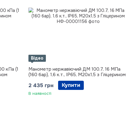
Відео
0 кПа (1
Манометр нержавіючий ДМ 100.7, 16 МПа
ином
(160 бар), 1,6 к.т., IP65, М20х1,5 з Гліцерином
Купити
2 435 грн
В наявності