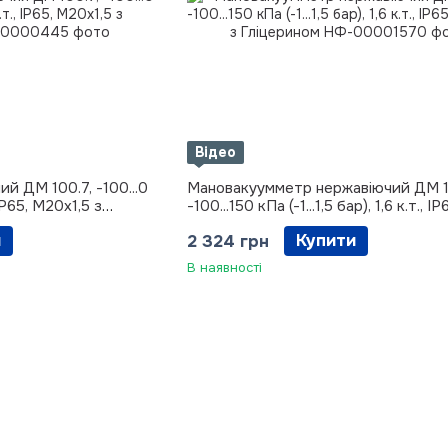
Відео
й ДМ 100.7, -100...0
Мановакуумметр нержавіючий ДМ 1
, IP65, М20х1,5 з
-100...150 кПа (-1...1,5 бар), 1,6 к.т., IP
М20х1,5 з Гліцерином
и
Купити
2 324 грн
В наявності