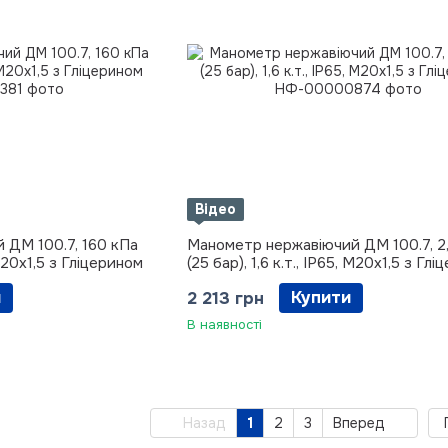
Відео
 ДМ 100.7, 160 кПа
Манометр нержавіючий ДМ 100.7, 2
, М20х1,5 з Гліцерином
(25 бар), 1,6 к.т., IP65, М20х1,5 з Гл
и
Купити
2 213 грн
В наявності
Назад
1
2
3
Вперед