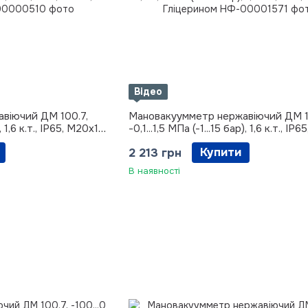
Відео
віючий ДМ 100.7,
Мановакуумметр нержавіючий ДМ 1
, 1,6 к.т., IP65, М20х1,5
-0,1...1,5 МПа (-1...15 бар), 1,6 к.т., IP65
М20х1,5 з Гліцерином
Купити
2 213 грн
В наявності