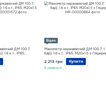
Відео
віючий ДМ 100.7,
Манометр нержавіючий ДМ 100.7, 1 
), 1,6 к.т., IP65,
бар), 1,6 к.т., IP65, М20х1,5 з Гліцер
и
Купити
2 213 грн
В наявності