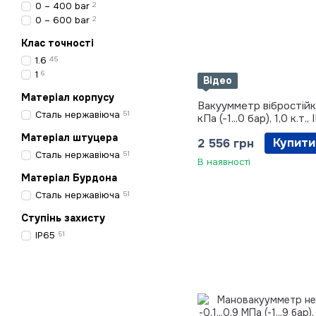
0 – 400 bar
2
0 – 600 bar
2
Клас точності
1.6
45
1
6
Відео
Матеріал корпусу
Вакуумметр вібростійки
Сталь нержавіюча
51
кПа (-1...0 бар), 1,0 к.т.
Матеріал штуцера
Купити
2 556 грн
Сталь нержавіюча
51
В наявності
Матеріал Бурдона
Сталь нержавіюча
51
Ступінь захисту
IP65
51