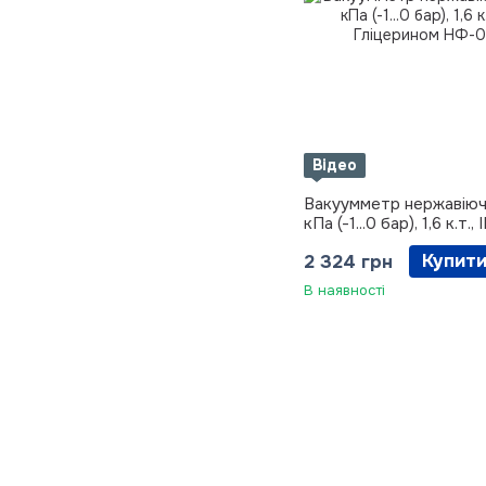
Відео
Вакуумметр нержавіючи
кПа (-1...0 бар), 1,6 к.т.
Гліцерином
Купит
2 324 грн
В наявності