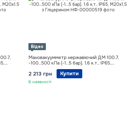
Відео
00.7,
Мановакуумметр нержавіючий ДМ 100.7,
65,
-100...500 кПа (-1...5 бар), 1,6 к.т., IP65,
М20х1,5 з Гліцерином
Купити
2 213 грн
В наявності