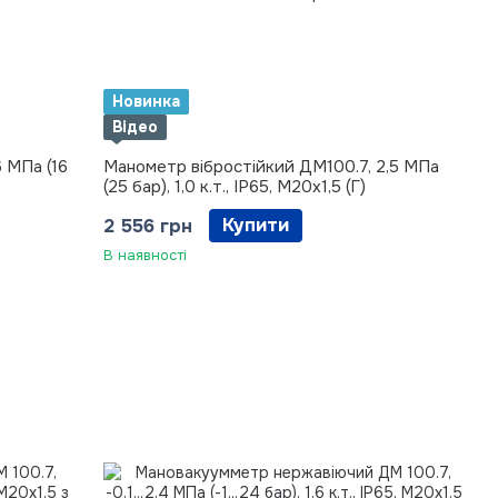
Новинка
Відео
 МПа (16
Манометр вібростійкий ДМ100.7, 2,5 МПа
(25 бар), 1,0 к.т., IP65, М20х1,5 (Г)
Купити
2 556 грн
В наявності