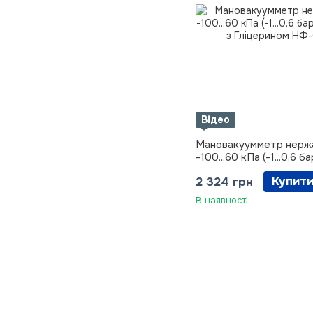
Відео
Мановакуумметр нержа
-100...60 кПа (-1...0,6 бар
М20х1,5 з Гліцерином
Купит
2 324 грн
В наявності