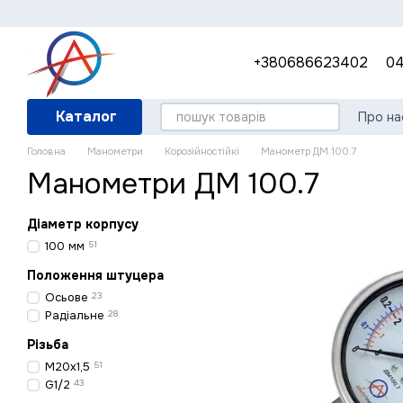
Перейти до основного контенту
+380686623402
04
Каталог
Про на
Гара
Головна
Манометри
Корозійностійкі
Манометр ДМ 100.7
Кори
Манометри ДМ 100.7
Діаметр корпусу
100 мм
51
Положення штуцера
Осьове
23
Радіальне
28
Різьба
M20x1,5
51
G1/2
43