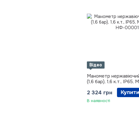
Відео
Манометр нержавіючий
(1,6 бар), 1,6 к.т., IP65
Купит
2 324 грн
В наявності