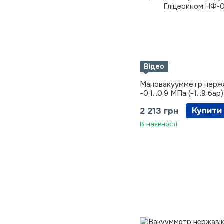
Відео
Мановакуумметр нержа
-0,1...0,9 МПа (-1...9 бар)
з Гліцерином
Купити
2 213 грн
В наявності