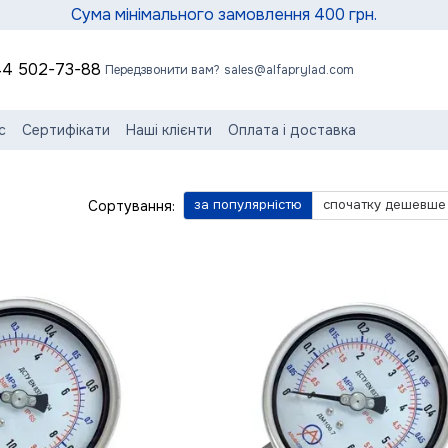
Сума мінімального замовлення 400 грн.
4 502-73-88
Передзвонити вам?
sales@alfaprylad.com
с
Сертифікати
Наші клієнти
Оплата і доставка
нтія та сервіс
Обмін та повернення
Контактна інформація
сні статті
Угода користувача
за популярністю
спочатку дешевше
Сортування: