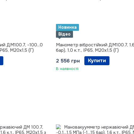
Новинка
Відео
й ДМ100.7, -100...0
Манометр вібростійкий ДМ100.7, 1,6
, IP65, М20х1,5 (Г)
бар), 1,0 к.т., IP65, М20х1,5 (Г)
Купити
2 556 грн
В наявності