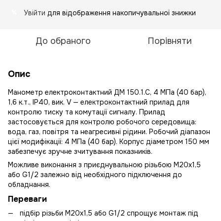
Увійти
для відображення накопичувальної знижки
%
До обраного
Порівняти
Опис
Манометр електроконтактний ДМ 150.1.С, 4 МПа (40 бар),
1,6 к.т., IP40, вик. V — електроконтактний прилад для
контролю тиску та комутації сигналу. Прилад
застосовується для контролю робочого середовища:
вода, газ, повітря та неагресивні рідини. Робочий діапазон
цієї модифікації: 4 МПа (40 бар). Корпус діаметром 150 мм
забезпечує зручне зчитування показників.
Можливе виконання з приєднувальною різьбою М20х1,5
або G1/2 залежно від необхідного підключення до
обладнання.
Переваги
підбір різьби М20х1,5 або G1/2 спрощує монтаж під