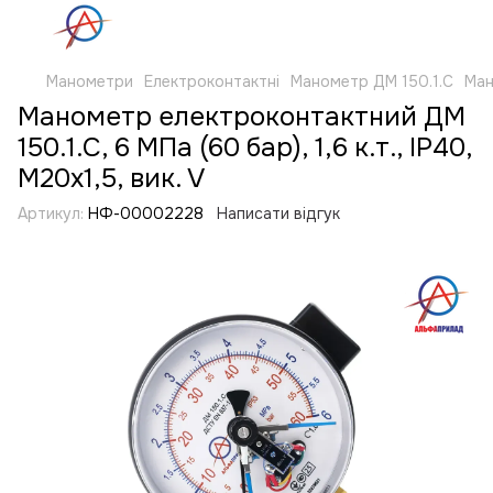
Манометри
Електроконтактні
Манометр ДМ 150.1.С
Ман
Манометр електроконтактний ДМ
150.1.С, 6 МПа (60 бар), 1,6 к.т., IP40,
M20x1,5, вик. V
Артикул:
НФ-00002228
Написати відгук