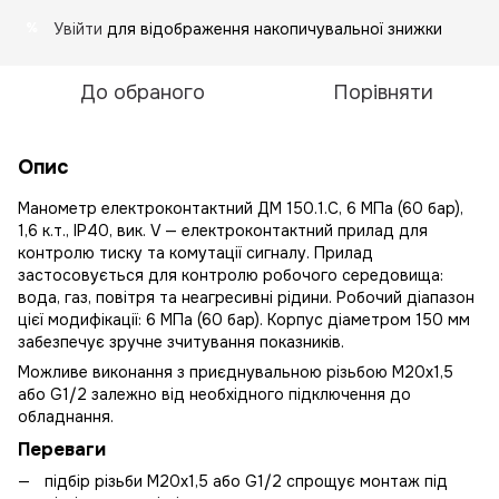
Увійти
для відображення накопичувальної знижки
%
До обраного
Порівняти
Опис
Манометр електроконтактний ДМ 150.1.С, 6 МПа (60 бар),
1,6 к.т., IP40, вик. V — електроконтактний прилад для
контролю тиску та комутації сигналу. Прилад
застосовується для контролю робочого середовища:
вода, газ, повітря та неагресивні рідини. Робочий діапазон
цієї модифікації: 6 МПа (60 бар). Корпус діаметром 150 мм
забезпечує зручне зчитування показників.
Можливе виконання з приєднувальною різьбою М20х1,5
або G1/2 залежно від необхідного підключення до
обладнання.
Переваги
підбір різьби М20х1,5 або G1/2 спрощує монтаж під