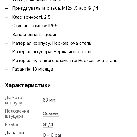
Приєднувальна різьба: М12х1,5 або G1/4
Клас точності: 2,5
Ступінь захисту: IP65
Заповнення: гліцерин
Матеріал корпусу: Нержавіюча сталь
Матеріал штуцера: Нержавіюча сталь
Матеріал чутливого елемента: Нержавіюча сталь
Гарантія: 18 місяців
Характеристики
Діаметр
63 мм
корпусу
Положення
Осьове
штуцера
Різьба
G1/4
Діапазон
0 – 6 bar