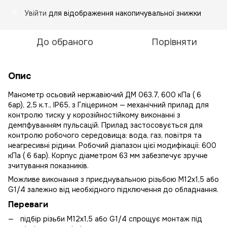
Увійти
для відображення накопичувальної знижки
%
До обраного
Порівняти
Опис
Манометр осьовий нержавіючий ДМ 063.7, 600 кПа ( 6
бар), 2,5 к.т., IP65, з Гліцерином — механічний прилад для
контролю тиску у корозійностійкому виконанні з
демпфуванням пульсацій. Прилад застосовується для
контролю робочого середовища: вода, газ, повітря та
неагресивні рідини. Робочий діапазон цієї модифікації: 600
кПа ( 6 бар). Корпус діаметром 63 мм забезпечує зручне
зчитування показників.
Можливе виконання з приєднувальною різьбою М12х1,5 або
G1/4 залежно від необхідного підключення до обладнання.
Переваги
підбір різьби М12х1,5 або G1/4 спрощує монтаж під