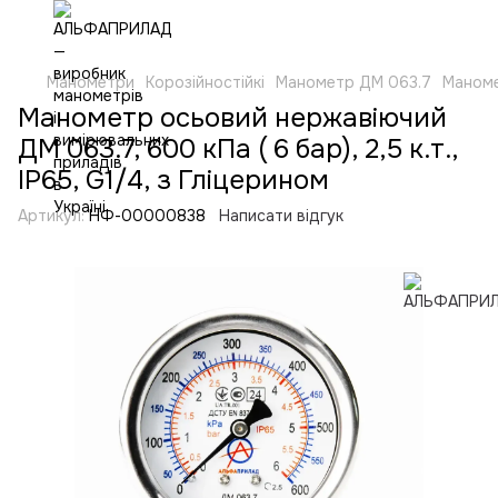
Манометри
Корозійностійкі
Манометр ДМ 063.7
Маномет
Манометр осьовий нержавіючий
ДМ 063.7, 600 кПа ( 6 бар), 2,5 к.т.,
IP65, G1/4, з Гліцерином
Артикул:
НФ-00000838
Написати відгук