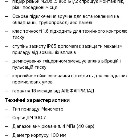
підбір різьби М20х1,5 або G1/2 спрощує монтаж під
різні посадкові місця
Осьове підключення зручне для встановлення на
обладнанні, трубопроводі або панелі
клас точності 1,6 підходить для технічного контролю
тиску
ступінь захисту IP65 допомагає захищати механізм
приладу від зовнішніх впливів
демпфування гліцерином зменшує вплив вібрацій і
пульсацій тиску
корозійностійке виконання підходить для складніших
промислових умов
гарантія 18 місяців від АЛЬФАПРИЛАД
Технічні характеристики
Тип приладу: Манометр
Серія: ДМ 100.7
Діапазон вимірювання: 4 МПа (40 бар)
Діаметр корпусу: 100 мм