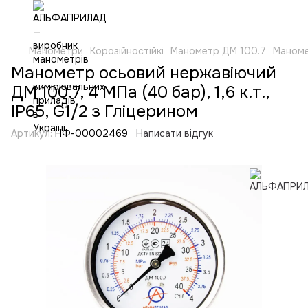
Манометри
Корозійностійкі
Манометр ДМ 100.7
Маномет
Манометр осьовий нержавіючий
ДМ 100.7, 4 МПа (40 бар), 1,6 к.т.,
IP65, G1/2 з Гліцерином
Артикул:
НФ-00002469
Написати відгук