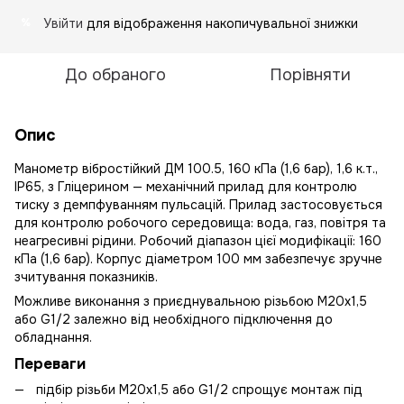
Увійти
для відображення накопичувальної знижки
%
До обраного
Порівняти
Опис
Манометр вібростійкий ДМ 100.5, 160 кПа (1,6 бар), 1,6 к.т.,
IP65, з Гліцерином — механічний прилад для контролю
тиску з демпфуванням пульсацій. Прилад застосовується
для контролю робочого середовища: вода, газ, повітря та
неагресивні рідини. Робочий діапазон цієї модифікації: 160
кПа (1,6 бар). Корпус діаметром 100 мм забезпечує зручне
зчитування показників.
Можливе виконання з приєднувальною різьбою М20х1,5
або G1/2 залежно від необхідного підключення до
обладнання.
Переваги
підбір різьби М20х1,5 або G1/2 спрощує монтаж під