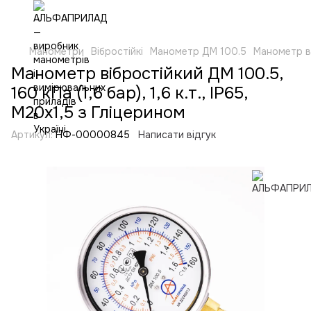
Манометри
Вібростійкі
Манометр ДМ 100.5
Манометр віб
Манометр вібростійкий ДМ 100.5,
160 кПа (1,6 бар), 1,6 к.т., IP65,
М20х1,5 з Гліцерином
Артикул:
НФ-00000845
Написати відгук