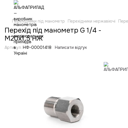
Перехідники під манометр
Перехідники нержавіючі
Пере
Перехід під манометр G 1/4 -
М20х1,5 НЖ
Артикул:
НФ-00001418
Написати відгук