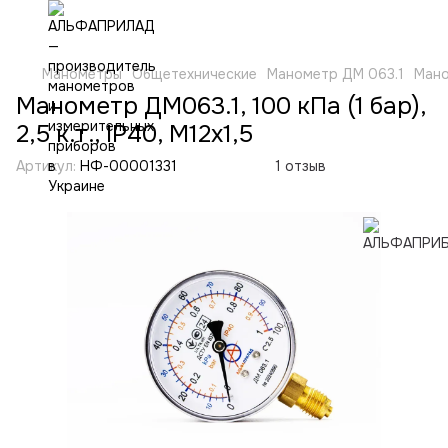
Манометры
Общетехнические
Манометр ДМ 063.1
Маном
Манометр ДМ063.1, 100 кПа (1 бар),
2,5 к.т., IP40, М12х1,5
Артикул:
НФ-00001331
1 отзыв