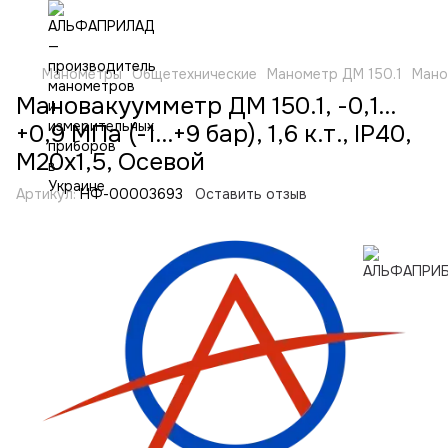
Манометры
Общетехнические
Манометр ДМ 150.1
Манов
Мановакуумметр ДМ 150.1, -0,1…
+0,9 МПа (-1…+9 бар), 1,6 к.т., IP40,
М20х1,5, Осевой
Артикул:
НФ-00003693
Оставить отзыв