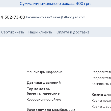
Сумма минимального заказа 400 грн.
4 502-73-88
Перезвонить вам?
sales@alfaprylad.com
Сертификаты
Наши клиенты
Оплата и доставка
нтия и сервис
Обмен и возврат
Контактная информация
зные статьи
Пользовательское соглашение
Манометры цифровые
Разделите
Разделител
Датчики давлений
Комплекты 
Термометры
биметаллические
Краны дл
Коррозионностойкие
Краны трех
Краны шар
Разделители мембранные