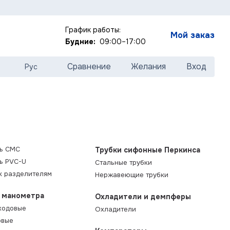
График работы:
Мой заказ
Будние:
09:00–17:00
Сравнение
Желания
Вход
Рус
ль СМС
Трубки сифонные Перкинса
ь PVC-U
Стальные трубки
к разделителям
Нержавеющие трубки
я манометра
Охладители и демпферы
ходовые
Охладители
овые