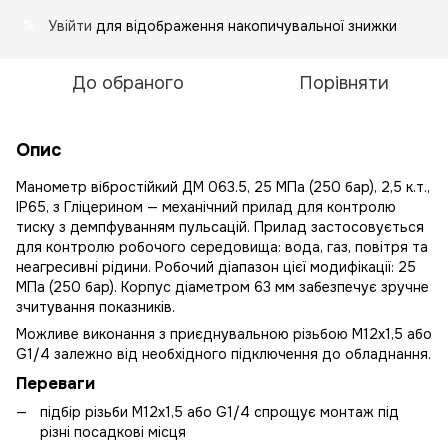
Увійти
для відображення накопичувальної знижки
%
До обраного
Порівняти
Опис
Манометр вібростійкий ДМ 063.5, 25 МПа (250 бар), 2,5 к.т.,
IP65, з Гліцерином — механічний прилад для контролю
тиску з демпфуванням пульсацій. Прилад застосовується
для контролю робочого середовища: вода, газ, повітря та
неагресивні рідини. Робочий діапазон цієї модифікації: 25
МПа (250 бар). Корпус діаметром 63 мм забезпечує зручне
зчитування показників.
Можливе виконання з приєднувальною різьбою М12х1,5 або
G1/4 залежно від необхідного підключення до обладнання.
Переваги
підбір різьби М12х1,5 або G1/4 спрощує монтаж під
різні посадкові місця