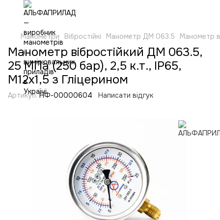
Манометри
Вібростійкі
Манометр ДМ 063.5
Манометр ві
Манометр вібростійкий ДМ 063.5,
25 МПа (250 бар), 2,5 к.т., IP65,
М12х1,5 з Гліцерином
Артикул:
НФ-00000604
Написати відгук