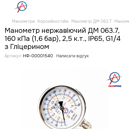
Манометри
Корозійностійкі
Манометр ДМ 063.7
Маномет
Манометр нержавіючий ДМ 063.7,
160 кПа (1,6 бaр), 2,5 к.т., IP65, G1/4
з Гліцерином
Артикул:
НФ-00001540
Написати відгук