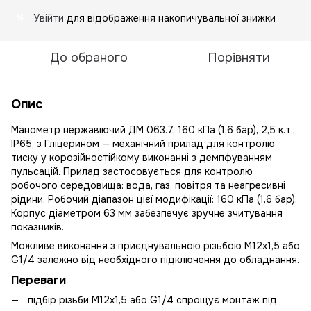
Увійти
для відображення накопичувальної знижки
%
До обраного
Порівняти
Опис
Манометр нержавіючий ДМ 063.7, 160 кПа (1,6 бaр), 2,5 к.т.,
IP65, з Гліцерином — механічний прилад для контролю
тиску у корозійностійкому виконанні з демпфуванням
пульсацій. Прилад застосовується для контролю
робочого середовища: вода, газ, повітря та неагресивні
рідини. Робочий діапазон цієї модифікації: 160 кПа (1,6 бaр).
Корпус діаметром 63 мм забезпечує зручне зчитування
показників.
Можливе виконання з приєднувальною різьбою М12х1,5 або
G1/4 залежно від необхідного підключення до обладнання.
Переваги
підбір різьби М12х1,5 або G1/4 спрощує монтаж під