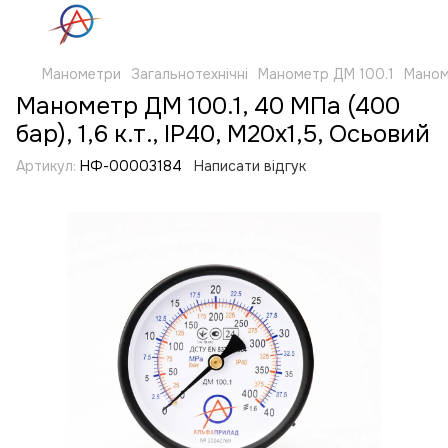
Манометри
Загальнотехнічні
Манометр ДМ 100.1
Маноме
Манометр ДМ 100.1, 40 МПа (400
бар), 1,6 к.т., IP40, М20х1,5, Осьовий
Артикул:
НФ-00003184
Написати відгук