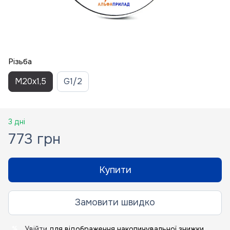
Різьба
M20x1,5
G1/2
3 дні
773 грн
Купити
Замовити швидко
Увійти
для відображення накопичувальної знижки
%