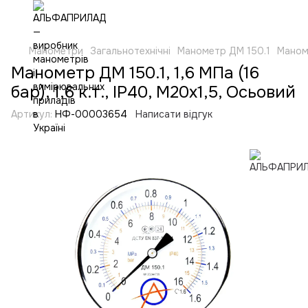
Манометри
Загальнотехнічні
Манометр ДМ 150.1
Маноме
Манометр ДМ 150.1, 1,6 МПа (16
бар), 1,6 к.т., IP40, М20х1,5, Осьовий
Артикул:
НФ-00003654
Написати відгук