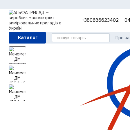
Перейти до основного контенту
+380686623402
04
Каталог
Про на
Гара
Кори