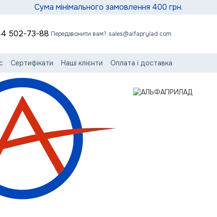
Сума мінімального замовлення 400 грн.
4 502-73-88
Передзвонити вам?
sales@alfaprylad.com
с
Сертифікати
Наші клієнти
Оплата і доставка
нтія та сервіс
Обмін та повернення
Контактна інформація
сні статті
Угода користувача