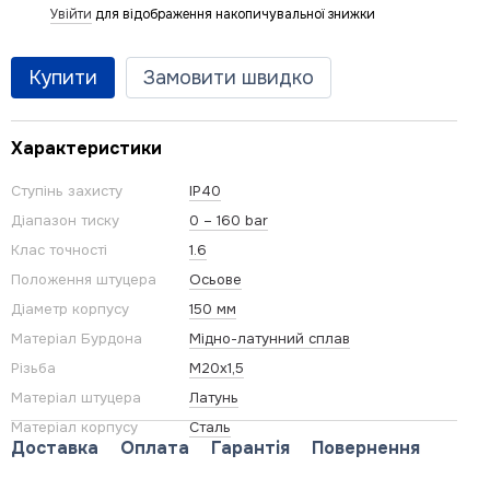
Увійти
для відображення накопичувальної знижки
%
Купити
Замовити швидко
Характеристики
Ступінь захисту
IP40
Діапазон тиску
0 – 160 bar
Клас точності
1.6
Положення штуцера
Осьове
Діаметр корпусу
150 мм
Матеріал Бурдона
Мідно-латунний сплав
Різьба
M20x1,5
Матеріал штуцера
Латунь
Матеріал корпусу
Сталь
Доставка
Оплата
Гарантія
Повернення