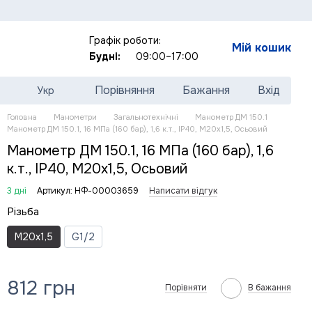
Графік роботи:
Мій кошик
Будні:
09:00–17:00
Порівняння
Бажання
Вхід
Укр
Головна
Манометри
Загальнотехнічні
Манометр ДМ 150.1
Манометр ДМ 150.1, 16 МПа (160 бар), 1,6 к.т., IP40, М20х1,5, Осьовий
Манометр ДМ 150.1, 16 МПа (160 бар), 1,6
к.т., IP40, М20х1,5, Осьовий
3 дні
Артикул: НФ-00003659
Написати відгук
Різьба
M20x1,5
G1/2
812 грн
Порівняти
В бажання