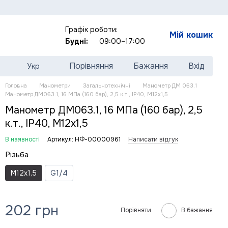
Графік роботи:
Мій кошик
Будні:
09:00–17:00
Порівняння
Бажання
Вхід
Укр
Головна
Манометри
Загальнотехнічні
Манометр ДМ 063.1
Манометр ДМ063.1, 16 МПа (160 бар), 2,5 к.т., IP40, М12х1,5
Манометр ДМ063.1, 16 МПа (160 бар), 2,5
к.т., IP40, М12х1,5
В наявності
Артикул: НФ-00000961
Написати відгук
Різьба
M12x1,5
G1/4
202 грн
Порівняти
В бажання