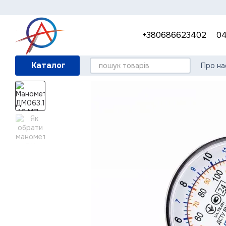
Перейти до основного контенту
+380686623402
04
Каталог
Про на
Гара
Кори