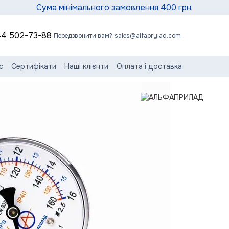
Сума мінімального замовлення 400 грн.
4 502-73-88
Передзвонити вам?
sales@alfaprylad.com
с
Сертифікати
Наші клієнти
Оплата і доставка
нтія та сервіс
Обмін та повернення
Контактна інформація
сні статті
Угода користувача