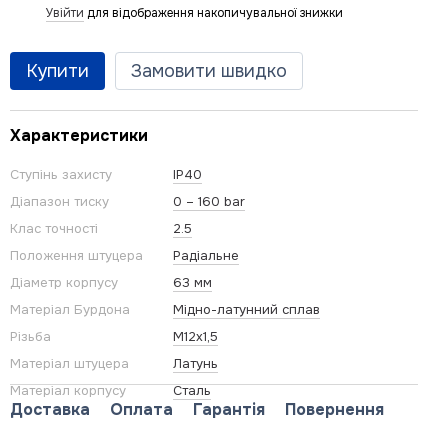
Увійти
для відображення накопичувальної знижки
%
Купити
Замовити швидко
Характеристики
Ступінь захисту
IP40
Діапазон тиску
0 – 160 bar
Клас точності
2.5
Положення штуцера
Радіальне
Діаметр корпусу
63 мм
Матеріал Бурдона
Мідно-латунний сплав
Різьба
M12x1,5
Матеріал штуцера
Латунь
Матеріал корпусу
Сталь
Доставка
Оплата
Гарантія
Повернення