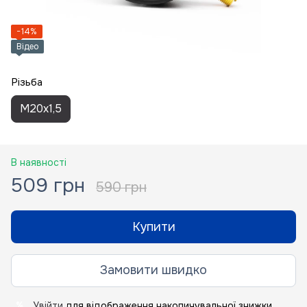
−14%
Відео
Різьба
M20x1,5
В наявності
509 грн
590 грн
Купити
Замовити швидко
Увійти
для відображення накопичувальної знижки
%