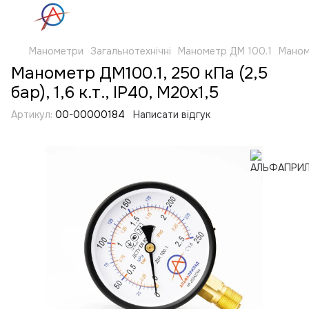
Манометри
Загальнотехнічні
Манометр ДМ 100.1
Маноме
Манометр ДМ100.1, 250 кПа (2,5
бар), 1,6 к.т., IP40, М20х1,5
Артикул:
00-00000184
Написати відгук