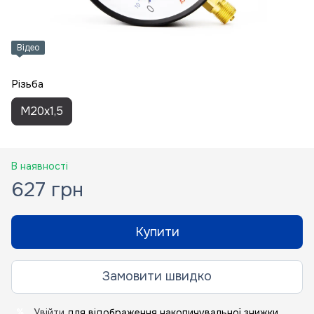
Відео
Різьба
M20x1,5
В наявності
627 грн
Купити
Замовити швидко
Увійти
для відображення накопичувальної знижки
%