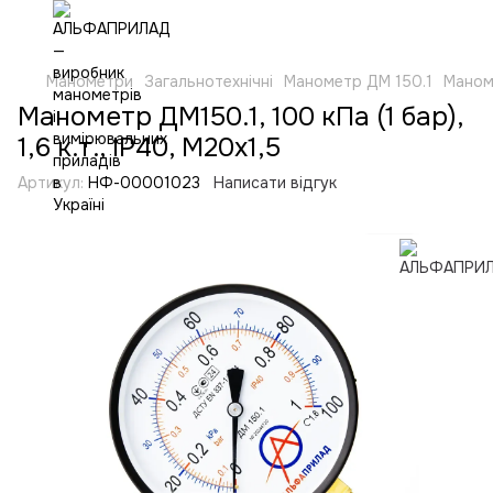
Манометри
Загальнотехнічні
Манометр ДМ 150.1
Маноме
Манометр ДМ150.1, 100 кПа (1 бар),
1,6 к.т., IP40, М20х1,5
Артикул:
НФ-00001023
Написати відгук