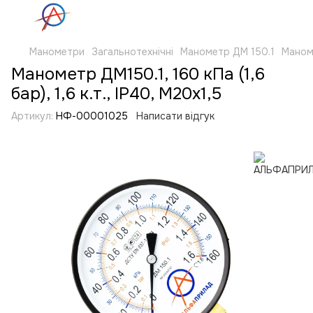
Манометри
Загальнотехнічні
Манометр ДМ 150.1
Маноме
Манометр ДМ150.1, 160 кПа (1,6
бар), 1,6 к.т., IP40, М20х1,5
Артикул:
НФ-00001025
Написати відгук