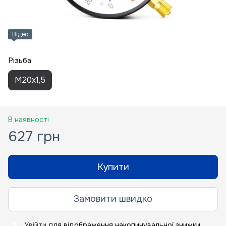
Відео
Різьба
M20x1,5
В наявності
627 грн
Купити
Замовити швидко
Увійти
для відображення накопичувальної знижки
%