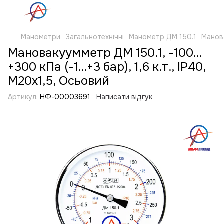
Манометри
Загальнотехнічні
Манометр ДМ 150.1
Манова
Мановакуумметр ДМ 150.1, -100…
+300 кПа (-1…+3 бар), 1,6 к.т., IP40,
М20х1,5, Осьовий
Артикул:
НФ-00003691
Написати відгук