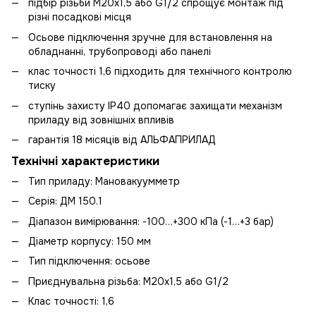
підбір різьби М20х1,5 або G1/2 спрощує монтаж під
різні посадкові місця
Осьове підключення зручне для встановлення на
обладнанні, трубопроводі або панелі
клас точності 1,6 підходить для технічного контролю
тиску
ступінь захисту IP40 допомагає захищати механізм
приладу від зовнішніх впливів
гарантія 18 місяців від АЛЬФАПРИЛАД
Технічні характеристики
Тип приладу: Мановакуумметр
Серія: ДМ 150.1
Діапазон вимірювання: -100…+300 кПа (-1…+3 бар)
Діаметр корпусу: 150 мм
Тип підключення: осьове
Приєднувальна різьба: М20х1,5 або G1/2
Клас точності: 1,6