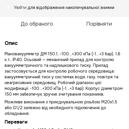
Увійти
для відображення накопичувальної знижки
%
До обраного
Порівняти
Опис
Мановакуумметр ДМ 150.1, -100…+300 кПа (-1…+3 бар), 1,6
к.т., IP40, Осьовий — механічний прилад для контролю
вакуумметричного та надлишкового тиску. Прилад
застосовується для контролю робочого середовища:
вакуумметричний тиск у системах води, газу, повітря та
неагресивних середовищ. Робочий діапазон цієї
модифікації: -100…+300 кПа (-1…+3 бар). Корпус діаметром
150 мм забезпечує зручне зчитування показників.
Можливе виконання з приєднувальною різьбою М20х1,5
або G1/2 залежно від необхідного підключення до
обладнання.
Переваги