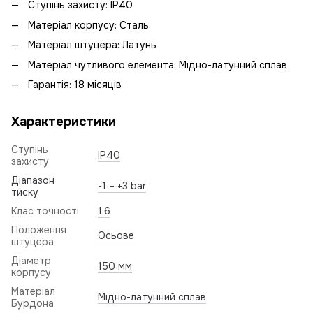
Ступінь захисту: IP40
Матеріал корпусу: Сталь
Матеріал штуцера: Латунь
Матеріал чутливого елемента: Мідно-латунний сплав
Гарантія: 18 місяців
Характеристики
Ступінь
IP40
захисту
Діапазон
-1 – +3 bar
тиску
Клас точності
1.6
Положення
Осьове
штуцера
Діаметр
150 мм
корпусу
Матеріал
Мідно-латунний сплав
Бурдона