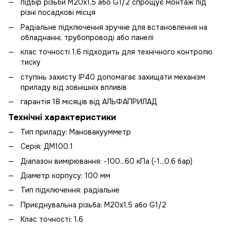
підбір різьби М20х1,5 або G1/2 спрощує монтаж під
різні посадкові місця
Радіальне підключення зручне для встановлення на
обладнанні, трубопроводі або панелі
клас точності 1,6 підходить для технічного контролю
тиску
ступінь захисту IP40 допомагає захищати механізм
приладу від зовнішніх впливів
гарантія 18 місяців від АЛЬФАПРИЛАД
Технічні характеристики
Тип приладу: Мановакуумметр
Серія: ДМ100.1
Діапазон вимірювання: -100...60 кПа (-1...0.6 бар)
Діаметр корпусу: 100 мм
Тип підключення: радіальне
Приєднувальна різьба: М20х1,5 або G1/2
Клас точності: 1,6