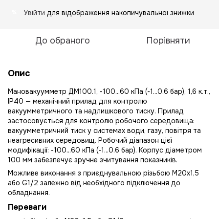
Увійти
для відображення накопичувальної знижки
%
До обраного
Порівняти
Опис
Мановакуумметр ДМ100.1, -100...60 кПа (-1...0.6 бар), 1,6 к.т.,
IP40 — механічний прилад для контролю
вакуумметричного та надлишкового тиску. Прилад
застосовується для контролю робочого середовища:
вакуумметричний тиск у системах води, газу, повітря та
неагресивних середовищ. Робочий діапазон цієї
модифікації: -100...60 кПа (-1...0.6 бар). Корпус діаметром
100 мм забезпечує зручне зчитування показників.
Можливе виконання з приєднувальною різьбою М20х1,5
або G1/2 залежно від необхідного підключення до
обладнання.
Переваги