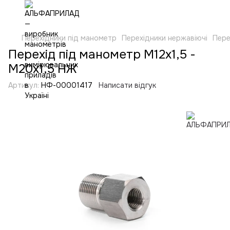
Перехідники під манометр
Перехідники нержавіючі
Пере
Перехід під манометр М12х1,5 -
М20х1,5 НЖ
Артикул:
НФ-00001417
Написати відгук