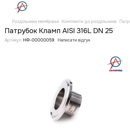
Роздільники мембранні
Комплекти до роздільників
Патр
Патрубок Кламп AISI 316L DN 25
Артикул:
НФ-00000059
Написати відгук