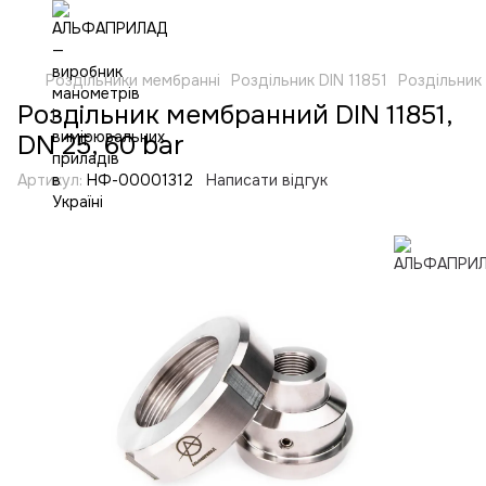
Роздільники мембранні
Роздільник DIN 11851
Роздільник 
Роздільник мембранний DIN 11851,
DN 25, 60 bar
Артикул:
НФ-00001312
Написати відгук