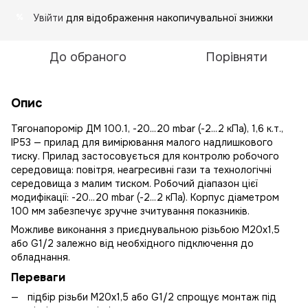
Увійти
для відображення накопичувальної знижки
%
До обраного
Порівняти
Опис
Тягонапоромір ДМ 100.1, -20...20 mbar (-2...2 кПа), 1,6 к.т.,
IP53 — прилад для вимірювання малого надлишкового
тиску. Прилад застосовується для контролю робочого
середовища: повітря, неагресивні гази та технологічні
середовища з малим тиском. Робочий діапазон цієї
модифікації: -20...20 mbar (-2...2 кПа). Корпус діаметром
100 мм забезпечує зручне зчитування показників.
Можливе виконання з приєднувальною різьбою М20х1,5
або G1/2 залежно від необхідного підключення до
обладнання.
Переваги
підбір різьби М20х1,5 або G1/2 спрощує монтаж під