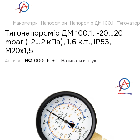
Манометри
Напороміри
Напоромір ДМ 100.1
Тягонапором
Тягонапоромір ДМ 100.1, -20...20
mbar (-2...2 кПа), 1,6 к.т., IP53,
М20х1,5
Артикул:
НФ-00001060
Написати відгук