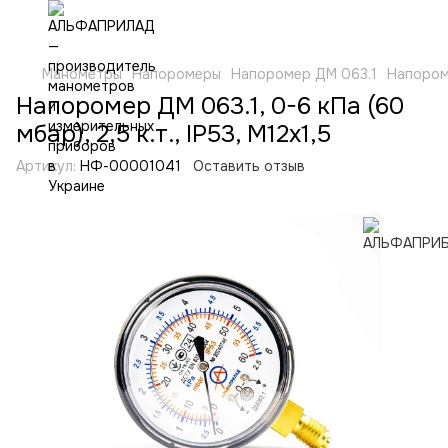
Манометры
Напоромеры
Напоромер ДМ 063.1
Напороме
Напоромер ДМ 063.1, 0-6 кПа (60
мбар), 2,5 к.т., IP53, М12х1,5
Артикул:
НФ-00001041
Оставить отзыв